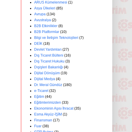
ARUS Kümelenmesi
(1)
Asya Ülkeleri
(85)
Avrupa
(134)
Avustralya
(2)
B2B Etkinlikler
(8)
B2B Platformlar
(10)
Bilgi ve İletişim Teknolojileri
(7)
DEİK
(18)
Devlet Yardımları
(27)
Dış Ticaret Bülteni
(16)
Dış Ticaret Hukuku
(3)
Dışişleri Bakanlığı
(4)
Dijital Dönüşüm
(19)
Dijital Medya
(4)
Dr. Meral Gündüz
(180)
e-Ticaret
(32)
Eğitim
(44)
Eğitimlerimizden
(33)
Ekonominin Aşısı İhracat
(35)
Esma Akyüz-İŞİM
(1)
Finansman
(17)
Fuar
(38)