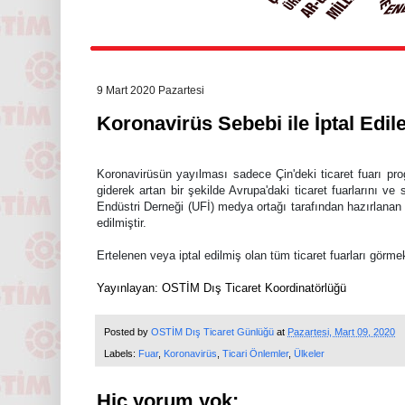
9 Mart 2020 Pazartesi
Koronavirüs Sebebi ile İptal Edil
Koronavirüsün yayılması sadece Çin'deki ticaret fuarı p
giderek artan bir şekilde Avrupa'daki ticaret fuarlarını ve 
Endüstri Derneği (UFİ) medya ortağı tarafından hazırlanan
edilmiştir.
E
rtelenen veya iptal edilmiş olan tüm ticaret fuarları görme
Yayınlayan: OSTİM Dış Ticaret Koordinatörlüğ
ü
Posted by
OSTİM Dış Ticaret Günlüğü
at
Pazartesi, Mart 09, 2020
Labels:
Fuar
,
Koronavirüs
,
Ticari Önlemler
,
Ülkeler
Hiç yorum yok: