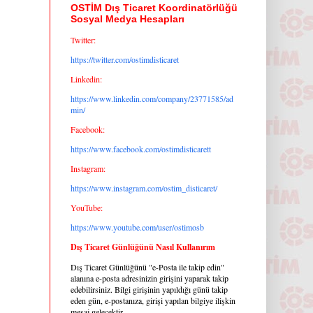
OSTİM Dış Ticaret Koordinatörlüğü
Sosyal Medya Hesapları
Twitter:
https://twitter.com/ostimdisticaret
Linkedin:
https://www.linkedin.com/company/23771585/ad
min/
Facebook:
https://www.facebook.com/ostimdisticarett
Instagram:
https://www.instagram.com/ostim_disticaret/
YouTube:
https://www.youtube.com/user/ostimosb
Dış Ticaret Günlüğünü Nasıl Kullanırım
Dış Ticaret Günlüğünü "e-Posta ile takip edin"
alanına e-posta adresinizin girişini yaparak takip
edebilirsiniz. Bilgi girişinin yapıldığı günü takip
eden gün, e-postanıza, girişi yapılan bilgiye ilişkin
mesaj gelecektir.