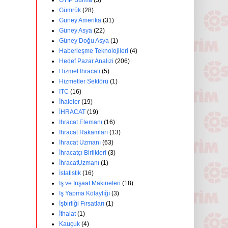
GTİP Bulma
(3)
Gümrük
(28)
Güney Amerika
(31)
Güney Asya
(22)
Güney Doğu Asya
(1)
Haberleşme Teknolojileri
(4)
Hedef Pazar Analizi
(206)
Hizmet İhracatı
(5)
Hizmetler Sektörü
(1)
ITC
(16)
İhaleler
(19)
İHRACAT
(19)
İhracat Elemanı
(16)
İhracat Rakamları
(13)
İhracat Uzmanı
(63)
İhracatçı Birlikleri
(3)
İhracatUzmanı
(1)
İstatistik
(16)
İş ve İnşaat Makineleri
(18)
İş Yapma Kolaylığı
(3)
İşbirliği Fırsatları
(1)
İthalat
(1)
Kauçuk
(4)