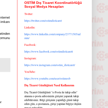
OSTİM Dış Ticaret Koordinatörlüğü
Sosyal Medya Hesapları
Twitter:
nternet
https://twitter.com/ostimdisticaret
a imkanı
Linkedin:
etinden
https://www.linkedin.com/company/23771585/ad
min/
formunu
Facebook:
https://www.facebook.com/ostimdisticarett
Instagram:
https://www.instagram.com/ostim_disticaret/
YouTube:
https://www.youtube.com/user/ostimosb
Dış Ticaret Günlüğünü Nasıl Kullanırım
Dış Ticaret Günlüğünü "e-Posta ile takip edin"
alanına e-posta adresinizin girişini yaparak takip
edebilirsiniz. Bilgi girişinin yapıldığı günü takip
r 
eden gün, e-postanıza, girişi yapılan bilgiye ilişkin
mesaj gelecektir.