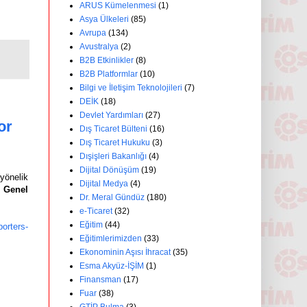
ARUS Kümelenmesi
(1)
Asya Ülkeleri
(85)
Avrupa
(134)
Avustralya
(2)
B2B Etkinlikler
(8)
B2B Platformlar
(10)
Bilgi ve İletişim Teknolojileri
(7)
DEİK
(18)
Devlet Yardımları
(27)
or
Dış Ticaret Bülteni
(16)
Dış Ticaret Hukuku
(3)
Dışişleri Bakanlığı
(4)
Dijital Dönüşüm
(19)
 yönelik
Dijital Medya
(4)
l Genel
Dr. Meral Gündüz
(180)
e-Ticaret
(32)
Eğitim
(44)
porters-
Eğitimlerimizden
(33)
Ekonominin Aşısı İhracat
(35)
Esma Akyüz-İŞİM
(1)
Finansman
(17)
Fuar
(38)