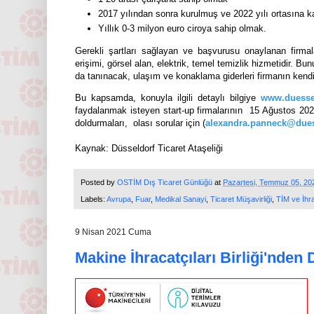
2017 yılından sonra kurulmuş ve 2022 yılı ortasına k
Yıllık 0-3 milyon euro ciroya sahip olmak.
Gerekli şartları sağlayan ve başvurusu onaylanan firmala
erişimi, görsel alan, elektrik, temel temizlik hizmetidir. 
da tanınacak, ulaşım ve konaklama giderleri firmanın kendis
Bu kapsamda, konuyla ilgili detaylı bilgiye
www.duesse
faydalanmak isteyen start-up firmalarının 15 Ağustos 202
doldurmaları, olası sorular için (
alexandra.panneck@dues
Kaynak: Düsseldorf Ticaret Ataşeliği
Posted by
OSTİM Dış Ticaret Günlüğü
at
Pazartesi, Temmuz 05, 20
Labels:
Avrupa
,
Fuar
,
Medikal Sanayi
,
Ticaret Müşavirliği
,
TİM ve İhrac
9 Nisan 2021 Cuma
Makine İhracatçıları Birliği'nden 