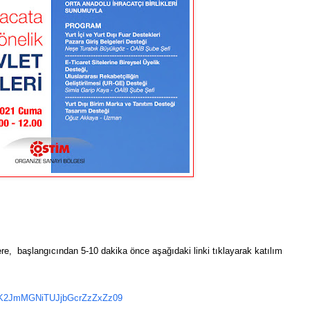
e, başlangıcından 5-10 dakika önce aşağıdaki linki tıklayarak katılım
pZK2JmMGNiTUJjbGcrZzZxZz09