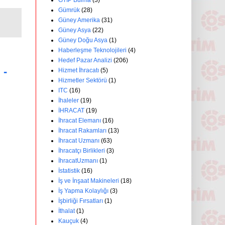
GTİP Bulma
(3)
Gümrük
(28)
Güney Amerika
(31)
Güney Asya
(22)
Güney Doğu Asya
(1)
Haberleşme Teknolojileri
(4)
Hedef Pazar Analizi
(206)
 -
Hizmet İhracatı
(5)
Hizmetler Sektörü
(1)
ITC
(16)
İhaleler
(19)
İHRACAT
(19)
İhracat Elemanı
(16)
İhracat Rakamları
(13)
İhracat Uzmanı
(63)
İhracatçı Birlikleri
(3)
İhracatUzmanı
(1)
İstatistik
(16)
İş ve İnşaat Makineleri
(18)
İş Yapma Kolaylığı
(3)
İşbirliği Fırsatları
(1)
İthalat
(1)
Kauçuk
(4)