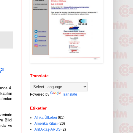
çı
Translate
ında 4.
katılım
Powered by
Translate
fından
Etiketler
zerinde
Afrika Ülkeleri
(61)
ve Bilgi
Amerika Kıtası
(26)
Gıda ve
Arif Aktaş-ARUS
(2)