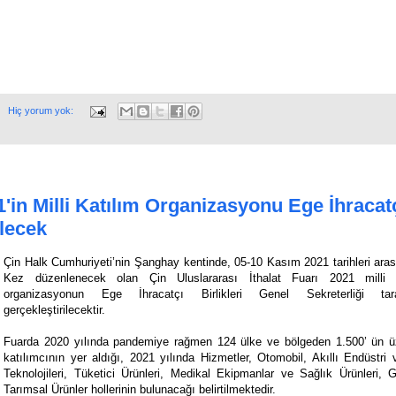
Hiç yorum yok:
1'in Milli Katılım Organizasyonu Ege İhracat
ilecek
Çin Halk Cumhuriyeti’nin Şanghay kentinde, 05-10 Kasım 2021 tarihleri aras
Kez düzenlenecek olan Çin Uluslararası İthalat Fuarı 2021 milli 
organizasyonun Ege İhracatçı Birlikleri Genel Sekreterliği tara
gerçekleştirilecektir.
Fuarda 2020 yılında pandemiye rağmen 124 ülke ve bölgeden 1.500’ ün ü
katılımcının yer aldığı, 2021 yılında Hizmetler, Otomobil, Akıllı Endüstri 
Teknolojileri, Tüketici Ürünleri, Medikal Ekipmanlar ve Sağlık Ürünleri, 
Tarımsal Ürünler hollerinin bulunacağı belirtilmektedir.