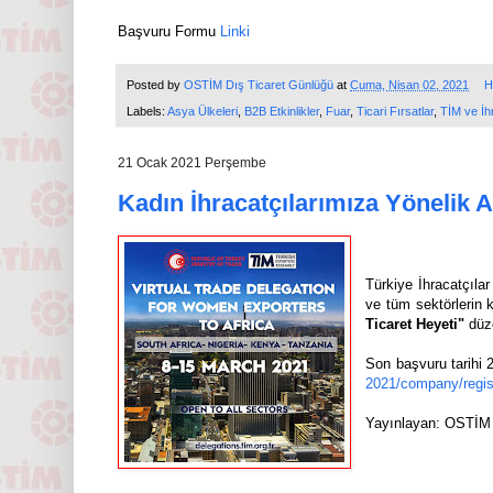
Başvuru Formu
Linki
Posted by
OSTİM Dış Ticaret Günlüğü
at
Cuma, Nisan 02, 2021
H
Labels:
Asya Ülkeleri
,
B2B Etkinlikler
,
Fuar
,
Ticari Fırsatlar
,
TİM ve İhr
21 Ocak 2021 Perşembe
Kadın İhracatçılarımıza Yönelik 
Türkiye İhracatçılar
ve tüm sektörlerin 
Ticaret Heyeti"
düz
Son başvuru tarihi
2021/company/regi
Yayınlayan: OSTİM 