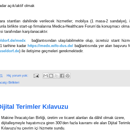
adar açık/aktif olmak
ra stantları dahilinde verilecek hizmetler; mobilya (1 masa-2 sandalye), i
Bununla birlikte start-up firmalarına Medica-Healthcare Forum’da konuşmacı olm
i tarafından karşılanacaktır.
ldorf.de/medx
bağlantısından ulaşılabilmekte olup, ücretsiz stant hizm
1 tarihine kadar
https://medx.wifo-dus.de/
bağlantısında yer alan başvuru 
seldorf.de
)
ile iletişime geçmeleri gerekmektedir.
21
Hiç yorum yok:
atçı Birlikleri
Dijital Terimler Kılavuzu
Makine İhracatçıları Birliği, 
üretim ve ticaret alanları da dâhil olmak üzere, 
dijitalleşmeyle hayatımıza giren 300’den fazla kavramı ele alan 
Dijital Terimle
Kılavuzu’nu çevrim içi hizmete sundu. 