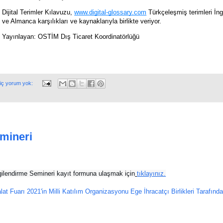
Dijital Terimler Kılavuzu, 
www.digital-glossary.com
 Türkçeleşmiş terimleri İngi
ve Almanca karşılıkları ve kaynaklarıyla birlikte veriyor.
Yayınlayan: OSTİM Dış Ticaret Koordinatörlüğü
iç yorum yok:
emineri
lgilendirme Semineri kayıt formuna ulaşmak için
tıklayınız.
alat Fuarı 2021'in Milli Katılım Organizasyonu Ege İhracatçı Birlikleri Tarafınd