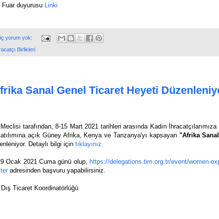
Fuar duyurusu
Linki
iç yorum yok:
acatçı Birlikleri
Afrika Sanal Genel Ticaret Heyeti Düzenleniy
 Meclisi tarafından, 8-15 Mart 2021 tarihleri arasında Kadın İhracatçılarımıza
katılımına açık Güney Afrika, Kenya ve Tanzanya'yı k
apsayan
"Afrika Sana
enleniyor. Detaylı bilgi için
tıklayınız.
 29 Ocak 2021 Cuma günü olup,
https://delegations.tim.org.tr/event/women-ex
ster
adresinden başvuru yapabilirsiniz.
Dış Ticaret Koordinatörlüğü