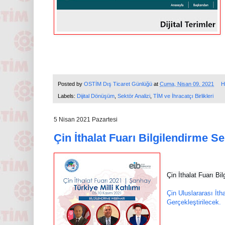
Posted by
OSTİM Dış Ticaret Günlüğü
at
Cuma, Nisan 09, 2021
H
Labels:
Dijital Dönüşüm
,
Sektör Analizi
,
TİM ve İhracatçı Birlikleri
5 Nisan 2021 Pazartesi
Çin İthalat Fuarı Bilgilendirme S
Çin İthalat Fuarı Bi
Çin Uluslararası İth
Gerçekleştirilecek.