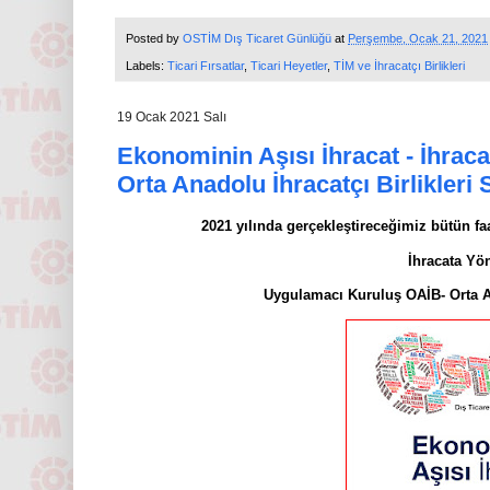
Posted by
OSTİM Dış Ticaret Günlüğü
at
Perşembe, Ocak 21, 2021
Labels:
Ticari Fırsatlar
,
Ticari Heyetler
,
TİM ve İhracatçı Birlikleri
19 Ocak 2021 Salı
Ekonominin Aşısı İhracat - İhraca
Orta Anadolu İhracatçı Birlikler
2021 yılında gerçekleştireceğimiz bütün faa
İhracata Yö
Uygulamacı Kuruluş OAİB- Orta An