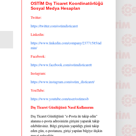
OSTİM Dış Ticaret Koordinatörlüğü
Sosyal Medya Hesapları
Twitter:
https://twitter.com/ostimdisticaret
Linkedin:
https://www.linkedin.com/company/23771585/ad
min/
Facebook:
https://www.facebook.com/ostimdisticarett
Instagram:
https://www.instagram.com/ostim_disticaret/
YouTube:
https://www.youtube.com/user/ostimosb
Dış Ticaret Günlüğünü Nasıl Kullanırım
Dış Ticaret Günlüğünü "e-Posta ile takip edin"
alanına e-posta adresinizin girişini yaparak takip
edebilirsiniz. Bilgi girişinin yapıldığı günü takip
eden gün, e-postanıza, girişi yapılan bilgiye ilişkin
mesaj gelecektir.