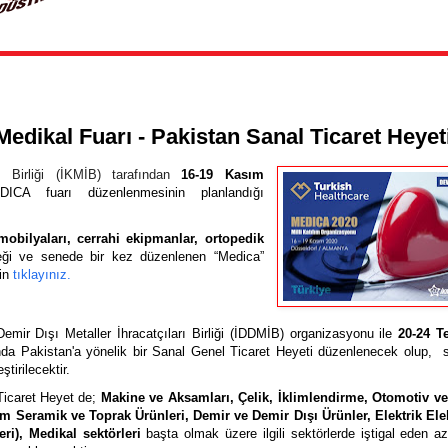
edikal Fuarı - Pakistan Sanal Ticaret Heyet
 Birliği (
İKMİB)
tarafından
16-19 Kasım
DICA fuarı
düzenlenmesinin planlandığı
mobilyaları, cerrahi ekipmanlar, ortopedik
ceği ve senede bir kez düzenlenen “Medica”
çin
tıklayınız.
emir Dışı Metaller İhracatçıları Birliği (İDDMİB)
organizasyonu ile
20-24 
ında Pakistan'a yönelik bir Sanal Genel Ticaret Heyeti düzenlenecek olup, s
tirilecektir.
icaret Heyet de;
Makine ve Aksamları, Çelik, İklimlendirme, Otomotiv v
 Seramik ve Toprak Ürünleri, Demir ve Demir Dışı Ürünler, Elektrik Ele
leri), Medikal sektörleri
başta olmak üzere ilgili sektörlerde iştigal eden a