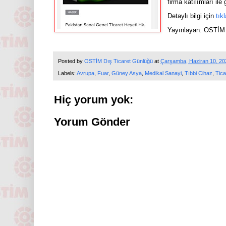
firma katılımları ile
Detaylı bilgi için
tık
Yayınlayan: OSTİM 
Posted by
OSTİM Dış Ticaret Günlüğü
at
Çarşamba, Haziran 10, 20
Labels:
Avrupa
,
Fuar
,
Güney Asya
,
Medikal Sanayi
,
Tıbbi Cihaz
,
Tica
Hiç yorum yok:
Yorum Gönder