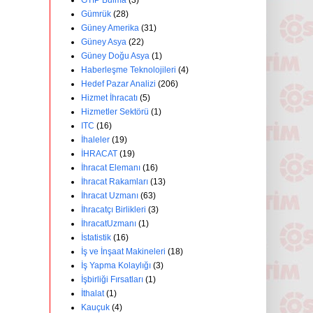
GTİP Bulma
(3)
Gümrük
(28)
Güney Amerika
(31)
Güney Asya
(22)
Güney Doğu Asya
(1)
Haberleşme Teknolojileri
(4)
Hedef Pazar Analizi
(206)
Hizmet İhracatı
(5)
Hizmetler Sektörü
(1)
ITC
(16)
İhaleler
(19)
İHRACAT
(19)
İhracat Elemanı
(16)
İhracat Rakamları
(13)
İhracat Uzmanı
(63)
İhracatçı Birlikleri
(3)
İhracatUzmanı
(1)
İstatistik
(16)
İş ve İnşaat Makineleri
(18)
İş Yapma Kolaylığı
(3)
İşbirliği Fırsatları
(1)
İthalat
(1)
Kauçuk
(4)