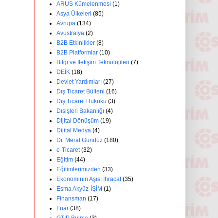
ARUS Kümelenmesi
(1)
Asya Ülkeleri
(85)
Avrupa
(134)
Avustralya
(2)
B2B Etkinlikler
(8)
B2B Platformlar
(10)
Bilgi ve İletişim Teknolojileri
(7)
DEİK
(18)
Devlet Yardımları
(27)
Dış Ticaret Bülteni
(16)
Dış Ticaret Hukuku
(3)
Dışişleri Bakanlığı
(4)
Dijital Dönüşüm
(19)
Dijital Medya
(4)
Dr. Meral Gündüz
(180)
e-Ticaret
(32)
Eğitim
(44)
Eğitimlerimizden
(33)
Ekonominin Aşısı İhracat
(35)
Esma Akyüz-İŞİM
(1)
Finansman
(17)
Fuar
(38)