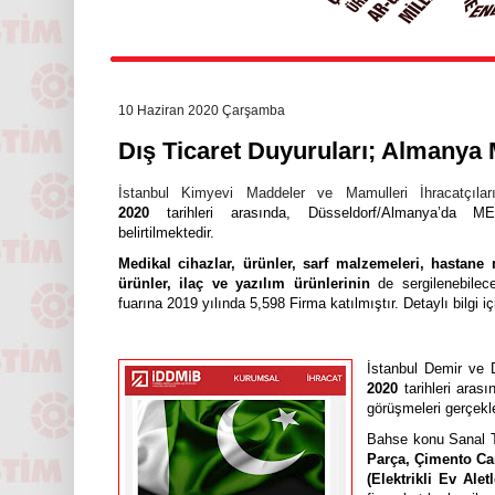
10 Haziran 2020 Çarşamba
Dış Ticaret Duyuruları; Almanya M
İstanbul Kimyevi Maddeler ve Mamulleri İhracatçıları
2020
tarihleri arasında,
Düsseldorf/Almanya’da
ME
belirtilmektedir.
Medikal cihazlar, ürünler, sarf malzemeleri, hastane 
ürünler, ilaç ve yazılım ürünlerinin
de sergilenebile
fuarına 2019 yılında 5,598 Firma katılmıştır.
Detaylı bilgi i
İstanbul Demir ve D
2020
tarihleri aras
görüşmeleri gerçekleş
Bahse konu Sanal T
Parça, Çimento Cam
(Elektrikli Ev Alet