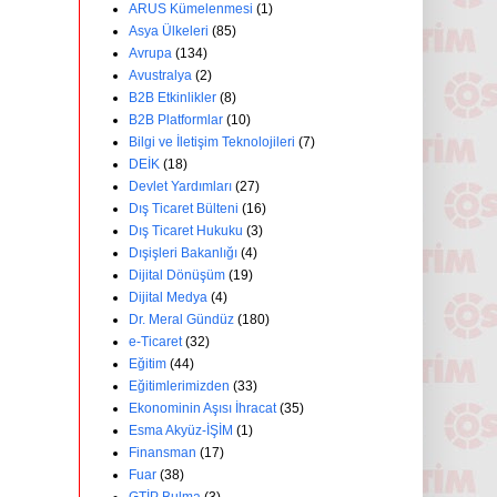
ARUS Kümelenmesi
(1)
Asya Ülkeleri
(85)
Avrupa
(134)
Avustralya
(2)
B2B Etkinlikler
(8)
B2B Platformlar
(10)
Bilgi ve İletişim Teknolojileri
(7)
DEİK
(18)
Devlet Yardımları
(27)
Dış Ticaret Bülteni
(16)
Dış Ticaret Hukuku
(3)
Dışişleri Bakanlığı
(4)
Dijital Dönüşüm
(19)
Dijital Medya
(4)
Dr. Meral Gündüz
(180)
e-Ticaret
(32)
Eğitim
(44)
Eğitimlerimizden
(33)
Ekonominin Aşısı İhracat
(35)
Esma Akyüz-İŞİM
(1)
Finansman
(17)
Fuar
(38)