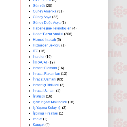
GTİP Bulma
(3)
Gümrük
(28)
Güney Amerika
(31)
Güney Asya
(22)
Güney Doğu Asya
(1)
Haberleşme Teknolojileri
(4)
Hedef Pazar Analizi
(206)
Hizmet İhracatı
(5)
Hizmetler Sektörü
(1)
ITC
(16)
İhaleler
(19)
İHRACAT
(19)
İhracat Elemanı
(16)
İhracat Rakamları
(13)
İhracat Uzmanı
(63)
İhracatçı Birlikleri
(3)
İhracatUzmanı
(1)
İstatistik
(16)
İş ve İnşaat Makineleri
(18)
İş Yapma Kolaylığı
(3)
İşbirliği Fırsatları
(1)
İthalat
(1)
Kauçuk
(4)