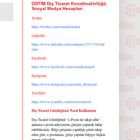
OSTİM Dış Ticaret Koordinatörlüğü
Sosyal Medya Hesapları
Twitter:
https://twitter.com/ostimdisticaret
Linkedin:
https://www.linkedin.com/company/23771585/ad
min/
Facebook:
https://www.facebook.com/ostimdisticarett
Instagram:
https://www.instagram.com/ostim_disticaret/
YouTube:
https://www.youtube.com/user/ostimosb
Dış Ticaret Günlüğünü Nasıl Kullanırım
Dış Ticaret Günlüğünü "e-Posta ile takip edin"
alanına e-posta adresinizin girişini yaparak takip
edebilirsiniz. Bilgi girişinin yapıldığı günü takip
eden gün, e-postanıza, girişi yapılan bilgiye ilişkin
mesaj gelecektir.