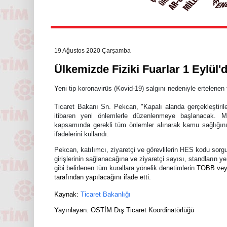
19 Ağustos 2020 Çarşamba
Ülkemizde Fiziki Fuarlar 1 Eylü
Y
eni tip koronavirüs (Kovid-19) salgını nedeniyle ertelenen f
Ticaret Bakanı Sn. Pekcan, "Kapalı alanda gerçekleştirilen
itibaren yeni önlemlerle düzenlenmeye başlanacak. Ma
kapsamında gerekli tüm önlemler alınarak kamu sağlığını
ifadelerini kullandı.
Pekcan, katılımcı, ziyaretçi ve görevlilerin HES kodu sorg
girişlerinin sağlanacağına ve ziyaretçi sayısı, standların y
gibi belirlenen tüm kurallara yönelik denetimlerin
TOBB veya
tarafından yapılacağını ifade etti.
Kaynak:
Ticaret Bakanlığı
Yayınlayan: OSTİM Dış Ticaret Koordinatörlü
ğü