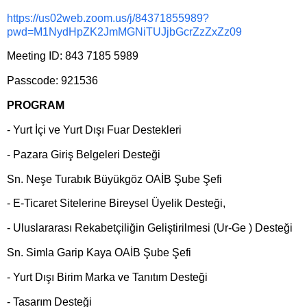
https://us02web.zoom.us/j/84371855989?
pwd=M1NydHpZK2JmMGNiTUJjbGcrZzZxZz09
Meeting ID: 843 7185 5989
Passcode: 921536
PROGRAM
- Yurt İçi ve Yurt Dışı Fuar Destekleri
- Pazara Giriş Belgeleri Desteği
Sn. Neşe Turabık Büyükgöz OAİB Şube Şefi
- E-Ticaret Sitelerine Bireysel Üyelik Desteği,
- Uluslararası Rekabetçiliğin Geliştirilmesi (Ur-Ge ) Desteği
Sn. Simla Garip Kaya OAİB Şube Şefi
- Yurt Dışı Birim Marka ve Tanıtım Desteği
- Tasarım Desteği