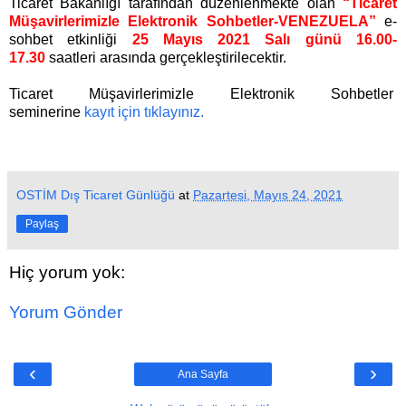
T
icaret Bakanlığı tarafından düzenlenmekte olan
“Ticaret
Müşavirlerimizle Elektronik Sohbetler-VENEZUELA”
e-
sohbet etkinliği
25 Mayıs
2
021 Salı günü 16.00-
17.30
saatleri arasında gerçekleştirilecektir.
Ticaret Müşavirlerimizle Elektronik Sohbetler
seminerine
kayıt için tıklayınız.
OSTİM Dış Ticaret Günlüğü
at
Pazartesi, Mayıs 24, 2021
Paylaş
Hiç yorum yok:
Yorum Gönder
‹
›
Ana Sayfa