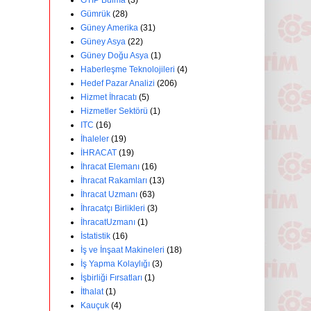
GTİP Bulma
(3)
Gümrük
(28)
Güney Amerika
(31)
Güney Asya
(22)
Güney Doğu Asya
(1)
Haberleşme Teknolojileri
(4)
Hedef Pazar Analizi
(206)
Hizmet İhracatı
(5)
Hizmetler Sektörü
(1)
ITC
(16)
İhaleler
(19)
İHRACAT
(19)
İhracat Elemanı
(16)
İhracat Rakamları
(13)
İhracat Uzmanı
(63)
İhracatçı Birlikleri
(3)
İhracatUzmanı
(1)
İstatistik
(16)
İş ve İnşaat Makineleri
(18)
İş Yapma Kolaylığı
(3)
İşbirliği Fırsatları
(1)
İthalat
(1)
Kauçuk
(4)