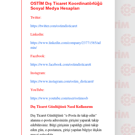
OSTİM Dış Ticaret Koordinatörlüğü
Sosyal Medya Hesapları
Twitter:
https://twitter.com/ostimdisticaret
Linkedin:
https://www.linkedin.com/company/23771585/ad
min/
Facebook:
https://www.facebook.com/ostimdisticarett
Instagram:
https://www.instagram.com/ostim_disticaret/
YouTube:
https://www.youtube.com/user/ostimosb
Dış Ticaret Günlüğünü Nasıl Kullanırım
Dış Ticaret Günlüğünü "e-Posta ile takip edin"
alanına e-posta adresinizin girişini yaparak takip
edebilirsiniz. Bilgi girişinin yapıldığı günü takip
eden gün, e-postanıza, girişi yapılan bilgiye ilişkin
mesaj gelecektir.