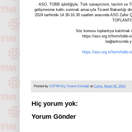
ASO, TOBB işbirliğiyle, Türk sanayicisini, tacirini ve T
gelişmesine katkı sunmak amacıyla Ticaret Bakanlığı des
2024 tarihinde 14.30-16.30 saatleri arasında ASO Z
TOPLANTISI
Söz konusu toplantıya katılmak is
https://aso.org.tr/form/tobb-s
bağlantısında y
https://aso.org.tr/form/tobb-s
Posted by
OSTİM Dış Ticaret Günlüğü
at
Cuma, Nisan 05, 2024
Hiç yorum yok:
Yorum Gönder