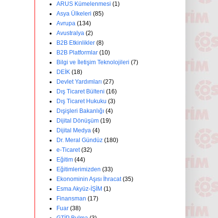
ARUS Kümelenmesi
(1)
Asya Ülkeleri
(85)
Avrupa
(134)
Avustralya
(2)
B2B Etkinlikler
(8)
B2B Platformlar
(10)
Bilgi ve İletişim Teknolojileri
(7)
DEİK
(18)
Devlet Yardımları
(27)
Dış Ticaret Bülteni
(16)
Dış Ticaret Hukuku
(3)
Dışişleri Bakanlığı
(4)
Dijital Dönüşüm
(19)
Dijital Medya
(4)
Dr. Meral Gündüz
(180)
e-Ticaret
(32)
Eğitim
(44)
Eğitimlerimizden
(33)
Ekonominin Aşısı İhracat
(35)
Esma Akyüz-İŞİM
(1)
Finansman
(17)
Fuar
(38)