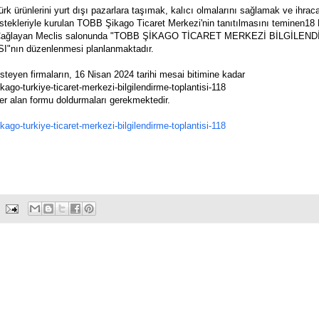
ürk ürünlerini yurt dışı pazarlara taşımak, kalıcı olmalarını sağlamak ve ihrac
tekleriyle kurulan TOBB Şikago Ticaret Merkezi'nin tanıtılmasını teminen18
afer Çağlayan Meclis salonunda "TOBB ŞİKAGO TİCARET MERKEZİ BİLGİLEN
"nın düzenlenmesi planlanmaktadır.
teyen firmaların, 16 Nisan 2024 tarihi mesai bitimine kadar
ikago-turkiye-ticaret-merkezi-bilgilendirme-toplantisi-118
er alan formu doldurmaları gerekmektedir.
ikago-turkiye-ticaret-merkezi-bilgilendirme-toplantisi-118