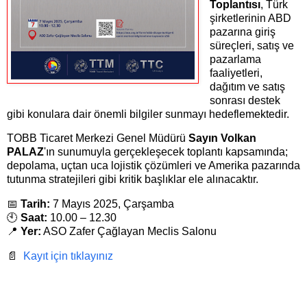
Toplantısı
, Türk
şirketlerinin ABD
pazarına giriş
süreçleri, satış ve
pazarlama
faaliyetleri,
dağıtım ve satış
sonrası destek
gibi konulara dair önemli bilgiler sunmayı hedeflemektedir.
TOBB Ticaret Merkezi Genel Müdürü
Sayın Volkan
PALAZ
'ın sunumuyla gerçekleşecek toplantı kapsamında;
depolama, uçtan uca lojistik çözümleri ve Amerika pazarında
tutunma stratejileri gibi kritik başlıklar ele alınacaktır.
📅
Tarih:
7 Mayıs 2025, Çarşamba
🕙
Saat:
10.00 – 12.30
📍
Yer:
ASO Zafer Çağlayan Meclis Salonu
📄
Kayıt için tıklayınız