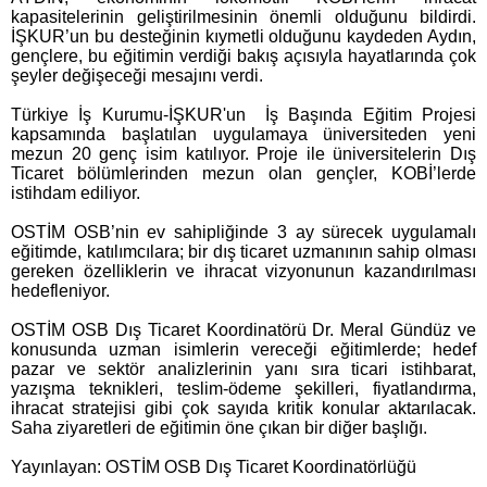
kapasitelerinin geliştirilmesinin önemli olduğunu bildirdi.
İŞKUR’un bu desteğinin kıymetli olduğunu kaydeden Aydın,
gençlere, bu eğitimin verdiği bakış açısıyla hayatlarında çok
şeyler değişeceği mesajını verdi.
Türkiye İş Kurumu-İŞKUR'un İş Başında Eğitim Projesi
kapsamında başlatılan uygulamaya üniversiteden yeni
mezun 20 genç isim katılıyor. Proje ile üniversitelerin Dış
Ticaret bölümlerinden mezun olan gençler, KOBİ’lerde
istihdam ediliyor.
OSTİM OSB’nin ev sahipliğinde 3 ay sürecek uygulamalı 
eğitimde, katılımcılara; bir dış ticaret uzmanının sahip olması 
gereken özelliklerin ve ihracat vizyonunun kazandırılması 
hedefleniyor.
OSTİM OSB Dış Ticaret Koordinatörü Dr. Meral Gündüz ve
konusunda uzman isimlerin vereceği eğitimlerde; hedef
pazar ve sektör analizlerinin yanı sıra ticari istihbarat,
yazışma teknikleri, teslim-ödeme şekilleri, fiyatlandırma,
ihracat stratejisi gibi çok sayıda kritik konular aktarılacak.
Saha ziyaretleri de eğitimin öne çıkan bir diğer başlığı.
Yayınlayan: OSTİM OSB Dış Ticaret Koordinatörlüğü