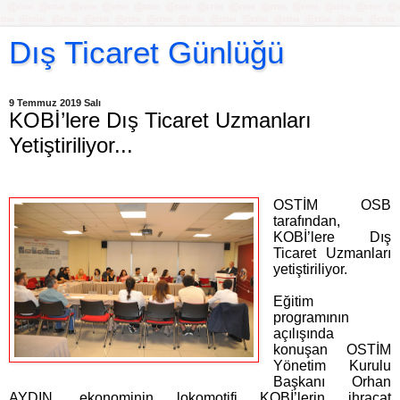
Dış Ticaret Günlüğü
9 Temmuz 2019 Salı
KOBİ’lere Dış Ticaret Uzmanları
Yetiştiriliyor...
OSTİM OSB
tarafından,
KOBİ’lere Dış
Ticaret Uzmanları
yetiştiriliyor.
Eğitim
programının
açılışında
konuşan OSTİM
Yönetim Kurulu
Başkanı
Orhan
AYDIN
, ekonominin lokomotifi KOBİ’lerin ihracat