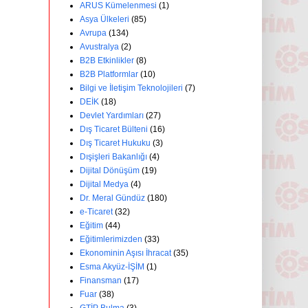
ARUS Kümelenmesi
(1)
Asya Ülkeleri
(85)
Avrupa
(134)
Avustralya
(2)
B2B Etkinlikler
(8)
B2B Platformlar
(10)
Bilgi ve İletişim Teknolojileri
(7)
DEİK
(18)
Devlet Yardımları
(27)
Dış Ticaret Bülteni
(16)
Dış Ticaret Hukuku
(3)
Dışişleri Bakanlığı
(4)
Dijital Dönüşüm
(19)
Dijital Medya
(4)
Dr. Meral Gündüz
(180)
e-Ticaret
(32)
Eğitim
(44)
Eğitimlerimizden
(33)
Ekonominin Aşısı İhracat
(35)
Esma Akyüz-İŞİM
(1)
Finansman
(17)
Fuar
(38)