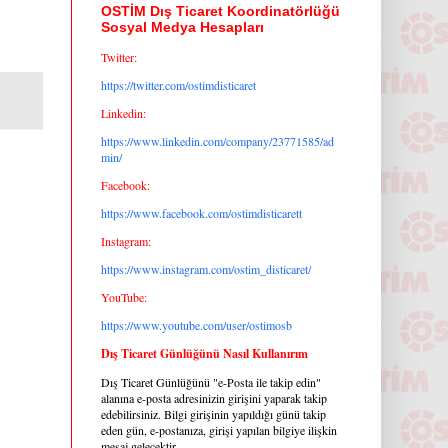
OSTİM Dış Ticaret Koordinatörlüğü
Sosyal Medya Hesapları
Twitter:
https://twitter.com/ostimdisticaret
Linkedin:
https://www.linkedin.com/company/23771585/ad
min/
Facebook:
https://www.facebook.com/ostimdisticarett
Instagram:
https://www.instagram.com/ostim_disticaret/
YouTube:
https://www.youtube.com/user/ostimosb
Dış Ticaret Günlüğünü Nasıl Kullanırım
Dış Ticaret Günlüğünü "e-Posta ile takip edin"
alanına e-posta adresinizin girişini yaparak takip
edebilirsiniz. Bilgi girişinin yapıldığı günü takip
eden gün, e-postanıza, girişi yapılan bilgiye ilişkin
mesaj gelecektir.