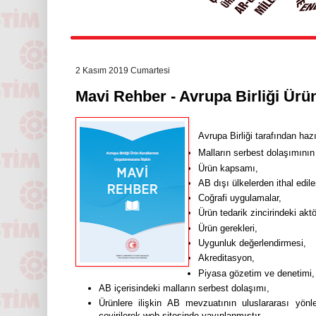
2 Kasım 2019 Cumartesi
Mavi Rehber - Avrupa Birliği Ürü
Avrupa Birliği tarafından haz
Malların serbest dolaşımını
Ürün kapsamı,
AB dışı ülkelerden ithal edile
Coğrafi uygulamalar,
Ürün tedarik zincirindeki akt
Ürün gerekleri,
Uygunluk değerlendirmesi,
Akreditasyon,
Piyasa gözetim ve denetimi
AB içerisindeki malların serbest dolaşımı,
Ürünlere ilişkin AB mevzuatının uluslararası yönl
çevirilerek web sitesinde yayınlanmıştır.