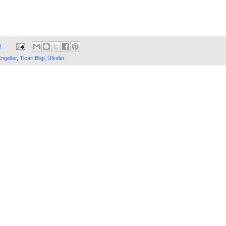
9
ngeller
,
Ticari Bilgi
,
Ülkeler