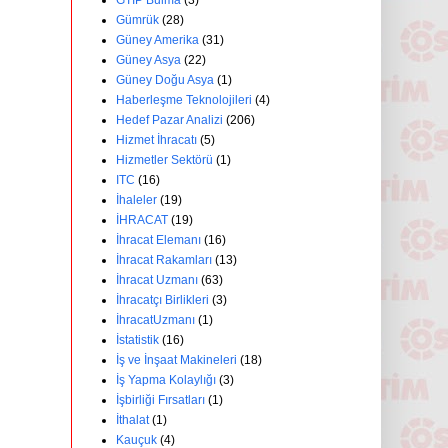
GTİP Bulma
(3)
Gümrük
(28)
Güney Amerika
(31)
Güney Asya
(22)
Güney Doğu Asya
(1)
Haberleşme Teknolojileri
(4)
Hedef Pazar Analizi
(206)
Hizmet İhracatı
(5)
Hizmetler Sektörü
(1)
ITC
(16)
İhaleler
(19)
İHRACAT
(19)
İhracat Elemanı
(16)
İhracat Rakamları
(13)
İhracat Uzmanı
(63)
İhracatçı Birlikleri
(3)
İhracatUzmanı
(1)
İstatistik
(16)
İş ve İnşaat Makineleri
(18)
İş Yapma Kolaylığı
(3)
İşbirliği Fırsatları
(1)
İthalat
(1)
Kauçuk
(4)