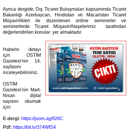
Ayrıca dergide; Dış Ticaret Buluşmaları kapsamında Ticaret
Bakanlığı Azerbaycan, Hindistan ve Macaristan Ticaret
Müşavirlikleri ile düzenlenen online seminerler ve
seminerlerde Ticaret Müşavir/Ataşelerimiz tarafından
değerlendirilen konular yer almaktadır.
Haberin detayı
için OSTİM
Gazetesi'nin 14.
sayfasını
inceleyebilirsiniz.
OSTİM 
Gazetesi'nin Mart-
Nisan dijital 
sayısını okumak 
için:
E-dergi:
https://joom.ag/926C
Pdf:
https://bit.ly/374WfS4