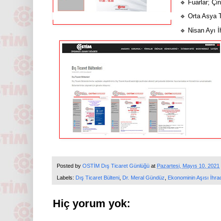
🔹 Fuarlar; Çin
🔹
Orta Asya T
🔹
Nisan Ayı İ
Posted by
OSTİM Dış Ticaret Günlüğü
at
Pazartesi, Mayıs 10, 2021
Labels:
Dış Ticaret Bülteni
,
Dr. Meral Gündüz
,
Ekonominin Aşısı İhra
Hiç yorum yok: