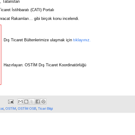
, Tataristan
icaret İstihbaratı (CATI) Portalı
hracat Rakamları
… gibi birçok konu incelendi.
Dış Ticaret Bültenlerimize ulaşmak için
tıklayınız.
Hazırlayan: OSTİM Dış Ticaret Koordinatörlüğü
cat
,
OSTİM
,
OSTİM OSB
,
Ticari Bilgi