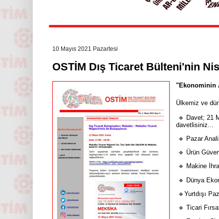
10 Mayıs 2021 Pazartesi
OSTİM Dış Ticaret Bülteni'nin Ni
"Ekonominin A
Ülkemiz ve düny
🔹 Davet; 21 
davetlisiniz...
🔹 Pazar Analiz
🔹 Ürün Güvenl
🔹 Makine İhrac
🔹 Dünya Ekon
🔹
Yurtdışı Pa
🔹
Ticari Fırsa