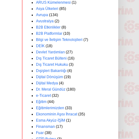
ARUS Kümelenmesi
(1)
Asya Ülkeleri
(85)
Avrupa
(134)
Avustralya
(2)
B2B Etkinlikler
(8)
B2B Platformlar
(10)
Bilgi ve İletişim Teknolojileri
(7)
DEİK
(18)
Devlet Yardımları
(27)
Dış Ticaret Bülteni
(16)
Dış Ticaret Hukuku
(3)
Dışişleri Bakanlığı
(4)
Dijital Dönüşüm
(19)
Dijital Medya
(4)
Dr. Meral Gündüz
(180)
e-Ticaret
(32)
Eğitim
(44)
Eğitimlerimizden
(33)
Ekonominin Aşısı İhracat
(35)
Esma Akyüz-İŞİM
(1)
Finansman
(17)
Fuar
(38)