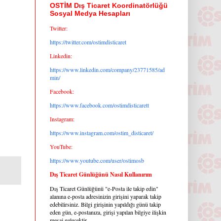
OSTİM Dış Ticaret Koordinatörlüğü
Sosyal Medya Hesapları
Twitter:
https://twitter.com/ostimdisticaret
Linkedin:
https://www.linkedin.com/company/23771585/ad
min/
Facebook:
https://www.facebook.com/ostimdisticarett
Instagram:
https://www.instagram.com/ostim_disticaret/
YouTube:
https://www.youtube.com/user/ostimosb
Dış Ticaret Günlüğünü Nasıl Kullanırım
Dış Ticaret Günlüğünü "e-Posta ile takip edin"
alanına e-posta adresinizin girişini yaparak takip
edebilirsiniz. Bilgi girişinin yapıldığı günü takip
eden gün, e-postanıza, girişi yapılan bilgiye ilişkin
mesaj gelecektir.