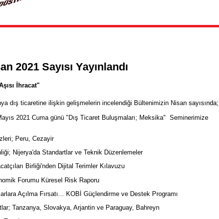
san 2021 Sayısı Yayınlandı
şısı İhracat"
a dış ticaretine ilişkin gelişmelerin incelendiği
Bültenimizin Nisan
sayısında;
Mayıs 2021 Cuma günü "Dış Ticaret Buluşmaları; Meksika" Seminerimize
leri; Peru, Cezayir
iği; Nijerya'da Standartlar ve Teknik Düzenlemeler
atçıları Birliği'nden Dijital Terimler Kılavuzu
omik Forumu Küresel Risk Raporu
zarlara Açılma Fırsatı... KOBİ Güçlendirme ve Destek Programı
tlar;
Tanzanya, Slovakya, Arjantin ve Paraguay, Bahreyn