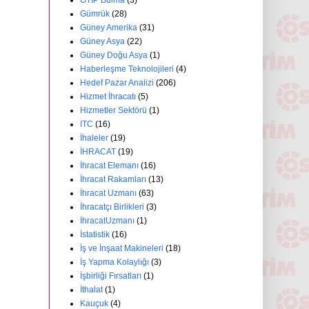
GTİP Bulma
(3)
Gümrük
(28)
Güney Amerika
(31)
Güney Asya
(22)
Güney Doğu Asya
(1)
Haberleşme Teknolojileri
(4)
Hedef Pazar Analizi
(206)
Hizmet İhracatı
(5)
Hizmetler Sektörü
(1)
ITC
(16)
İhaleler
(19)
İHRACAT
(19)
İhracat Elemanı
(16)
İhracat Rakamları
(13)
İhracat Uzmanı
(63)
İhracatçı Birlikleri
(3)
İhracatUzmanı
(1)
İstatistik
(16)
İş ve İnşaat Makineleri
(18)
İş Yapma Kolaylığı
(3)
İşbirliği Fırsatları
(1)
İthalat
(1)
Kauçuk
(4)