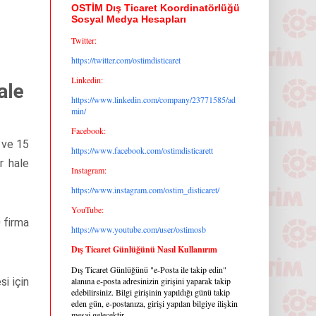
OSTİM Dış Ticaret Koordinatörlüğü
Sosyal Medya Hesapları
Twitter:
https://twitter.com/ostimdisticaret
Linkedin:
ale
https://www.linkedin.com/company/23771585/ad
min/
Facebook:
 ve 15
https://www.facebook.com/ostimdisticarett
r hale
Instagram:
https://www.instagram.com/ostim_disticaret/
YouTube:
 firma
https://www.youtube.com/user/ostimosb
Dış Ticaret Günlüğünü Nasıl Kullanırım
Dış Ticaret Günlüğünü "e-Posta ile takip edin"
alanına e-posta adresinizin girişini yaparak takip
si için
edebilirsiniz. Bilgi girişinin yapıldığı günü takip
eden gün, e-postanıza, girişi yapılan bilgiye ilişkin
mesaj gelecektir.