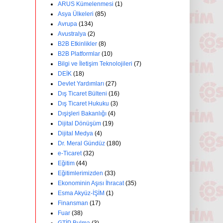
ARUS Kümelenmesi
(1)
Asya Ülkeleri
(85)
Avrupa
(134)
Avustralya
(2)
B2B Etkinlikler
(8)
B2B Platformlar
(10)
Bilgi ve İletişim Teknolojileri
(7)
DEİK
(18)
Devlet Yardımları
(27)
Dış Ticaret Bülteni
(16)
Dış Ticaret Hukuku
(3)
Dışişleri Bakanlığı
(4)
Dijital Dönüşüm
(19)
Dijital Medya
(4)
Dr. Meral Gündüz
(180)
e-Ticaret
(32)
Eğitim
(44)
Eğitimlerimizden
(33)
Ekonominin Aşısı İhracat
(35)
Esma Akyüz-İŞİM
(1)
Finansman
(17)
Fuar
(38)