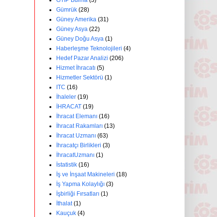
GTİP Bulma
(3)
Gümrük
(28)
Güney Amerika
(31)
Güney Asya
(22)
Güney Doğu Asya
(1)
Haberleşme Teknolojileri
(4)
Hedef Pazar Analizi
(206)
Hizmet İhracatı
(5)
Hizmetler Sektörü
(1)
ITC
(16)
İhaleler
(19)
İHRACAT
(19)
İhracat Elemanı
(16)
İhracat Rakamları
(13)
İhracat Uzmanı
(63)
İhracatçı Birlikleri
(3)
İhracatUzmanı
(1)
İstatistik
(16)
İş ve İnşaat Makineleri
(18)
İş Yapma Kolaylığı
(3)
İşbirliği Fırsatları
(1)
İthalat
(1)
Kauçuk
(4)